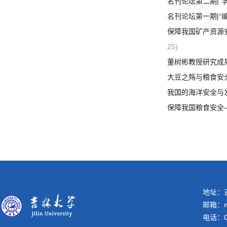
名刊论坛第二期|
名刊论坛第一期|
保障我国矿产资源
25)
董树彬教授研究成
大豆之殇与粮食安
我国的海洋安全与
保障我国粮食安全
地址：吉
邮箱：me
电话：04