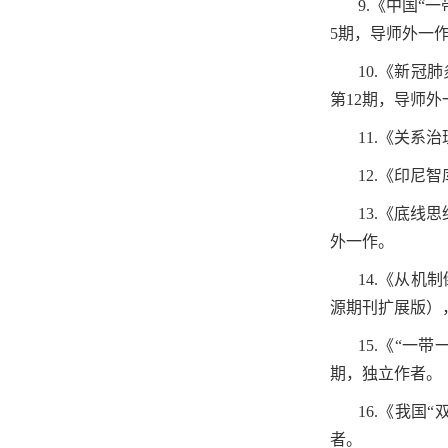
9.
《中国“
5
期，导师外一
10.
《新冠肺
第
12
期，导师外
11.
《关系治
12.
《印尼智
13.
《底线思
外一作。
14.
《从机制
源期刊扩展版）
15.
《“一带
期，独立作者。
16.
《我国“
者。