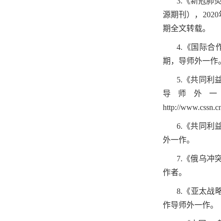
3.
《新冠肺
源期刊），
2020
期全文转载。
4.
《国际合
期，导师外一作
5.
《共同利
导师外
http://www.cssn.c
6.
《共同利
外一作。
7.
《俄乌冲
作者。
8.
《亚太战
作导师外一作。