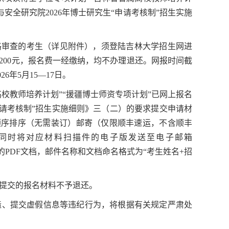
安全研究院2026年博士研究生“申请考核制”招生实施
格审查的考生（详见附件
），须登陆吉林大学招生网进
报名费人民币200元，报名费一经缴纳，均不办理退还。网报时间截
年5月15—17日。
高校教师培养计划”“援疆博士师资专项计划”已网上报名
申请考核制”招生实施细则》
三（二）的要求提交申请材
顺序排序（无需装订）邮寄（仅限顺丰速运，
不含顺丰
同时将对应材料扫描件的电子版发送至电子邮箱
个完整的PDF文档，邮件名称和文档命名格式为“考生姓名+招
提交的报名材料不予退还。
造、提交虚假信息等违纪行为，将根据有关规定严肃处