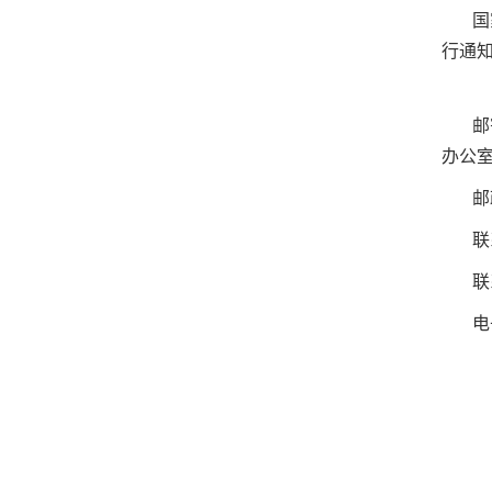
国
行通
邮
办公
邮
联
联
电子