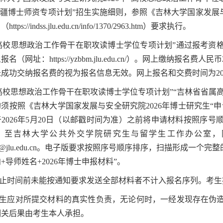
援疆博士师资专项计划”招生实施细则，参照《吉林大学国家发展与
ttps://indss.jlu.edu.cn/info/1370/2963.htm）要求执行。
高校思想政治工作骨干在职攻读博士学位专项计划”通过报考资
报名（网址：https://yzbbm.jlu.edu.cn/）。网上缴纳
成功交纳报名费的视为报名信息无效。网上报名和交费时间为2026
高校思想政治工作骨干在职攻读博士学位专项计划”“吉林省省属
须按照《吉林大学国家发展与安全研究院2026年博士研究生“
2026
年
5
月
20
日（以邮戳时间为准）之前将申请材料按照序号
）至吉林大学公共外交学院研究生与留学生工作办公室，
ayjs@jlu.edu.cn。电子版要求按照序号顺序排序，扫描形成一
+导师姓名+2026年博士申报材料”。
止时间前未能按通知要求发送全部材料者不计入报名序列。考生
生应对所提交材料的真实性负责，无论何时，一经发现存在伪
相关后果由考生本人承担。