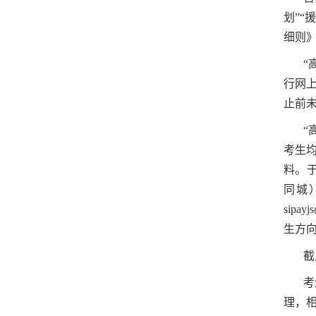
划”“
细则》（h
“
行网上
止前未
“
考生均
料。
于
同城
sip
生方向
截
考
理，