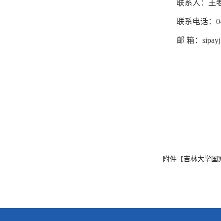
联系人：王
联系电话：
0
邮
箱：sipayjs
附件【
吉林大学国家