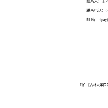
联系人：王
联系电话：
0
邮
箱：sipayjs
附件【
吉林大学国家