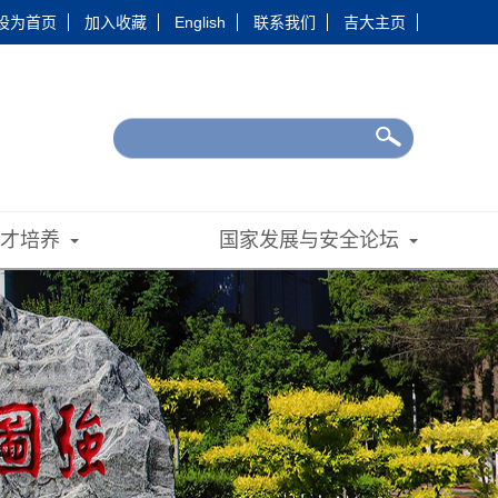
设为首页
加入收藏
English
联系我们
吉大主页
人才培养
国家发展与安全论坛