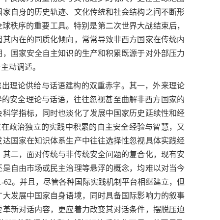
国家自身的历史轨迹、文化传统和社会结构之间不断形
全球秩序的重要工具。特别是第二次世界大战结束后，
因其内在的同质化倾向，常常导致非西方国家在传统内
明，国家安全自主知识的生产和积累既源于对外部压力
与主动调适。
露出理论供给与话语建构的双重赤字。其一，外来理论
主导的安全理论与话语，往往忽视甚至曲解非西方国家的
会科学指标，同时也淡化了发展中国家历史延续性和经
国家在政治独立的实践中积累的自主安全经验与智慧，又
发达国家在知识体系生产中往往选择性忽视具体实践经
。其二，面对传统与非传统安全问题的复合化，现有安
还是自由市场或民主治理等悬浮的概念，均难以对当今
-62。并且，尽管各种国际实践机制平台相继建立，但
广大发展中国家自身语境，同时具备国际影响力的叙事
要革新对话内容，更应着力改变其对话条件，摆脱压迫