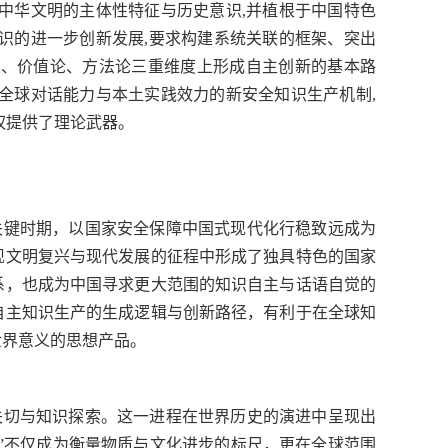
中华文明的主体性特征与历史意识,并植根于中国特色
识的进一步创新发展,要求构建系统关联的框架、突出
论、价值论、方法论三重维度上形成自主创新的基本路
全球对话能力与本土实践效力的新安全知识生产机制,
权提供了理论武器。
关键时期，以国家安全保障中国式现代化行稳致远成为
现文明复兴与现代发展的征程中形成了独具特色的国家
系，也成为中国寻求更大范围的知识自主与话语自觉的
自主知识生产的生成逻辑与创新路径，有利于在全球知
世界意义的思想产品。
关切与知识探索。这一进程在世界历史的演进中呈现出
展”不仅成为衡量物质与文化进步的标尺，更在全球范围