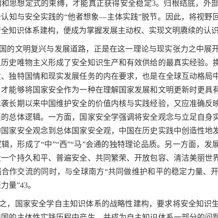
构和思想定式的束缚，才能真正获得安全稳定3。归根结底，外
全认知与安全实践的“他者想象—主体实践”脱节。因此，将视野
安全知识体系建构，便成为掌握发展主动权、实现文明赓续的认
国的文明复兴与发展道路，正是在这一理论与现实张力之中展
足历史唯物主义形成了安全知识生产和有效供给的最真实经验。
质、独特国情和现实发展任务的内在要求，也是在全球互动格局
，才能够将国家安全作为一种在理解国家发展和文明更新时更具
承袭长期以来中国维护安全的价值内核与实践经验，又应准确反
兴的总体逻辑。一方面，国家安全学强调将安全观念与立足自身
的国家安全观念到总体国家安全观，中国在历史实践中创造性地
辑，形成了“中”“西”“马”会通的独特理论品质。另一方面，
设一个持久和平、普遍安全、共同繁荣、开放包容、清洁美丽世
强合作交流的同时，与全球南方“共同做维护和平的稳定力量、
力量”43。
之，国家安全学自主知识体系的战略性建构，要求将安全知识
中国的主体性实践历程中产生，并成为自主知识体系一部分的问