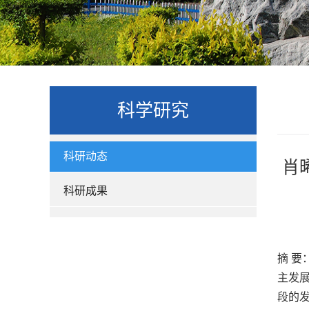
科学研究
科研动态
肖
科研成果
摘
要
主发
段的