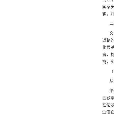
国家
辑，
二
文
道路
化根
言，
篱，
（
从
第
西欧
在论
迫使它