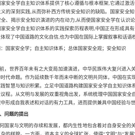
国家安全学自主知识体系提供了核心遵循与根本框架,它通过激活
主义的深刻实践,从而弥补西方传统安全知识的缺陷。国家安全知
安全、揭示安全知识演进的内在动力,从而使国家安全学在认识
国家安全学自主知识体系的实践探索历程表明,中国正在形成具有
仅体现了中国道路的文化自信,也为中国在国际上掌握叙事和话语
词：国家安全学；自主知识体系；总体国家安全观；安全知识
前，世界百年未有之大变局加速演进，中华民族伟大复兴进入
的时代命题。作为延续数千年而未中断的文明共同体，中国在实
实践智慧与知识积累。立足中国道路构建国家安全学自主知识体
性议程。从文明与发展的双重视角出发，系统梳理中国国家安全
域中形成自我表述和对话的有力工具，进而提供兼具中国经验与
、问题的提出
何国家与文明的存续和发展，都内生性地包含着对自身安全的
复杂的样貌。一方面，资本主义的全球扩张，使得“文明”与“发