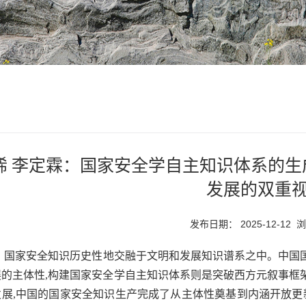
晞 李定霖：国家安全学自主知识体系的
发展的双重
发布日期： 2025-12-12 
：国家安全知识历史性地交融于文明和发展知识谱系之中。中国
展的主体性,构建国家安全学自主知识体系则是突破西方元叙事框
发展,中国的国家安全知识生产完成了从主体性奠基到内涵开放更