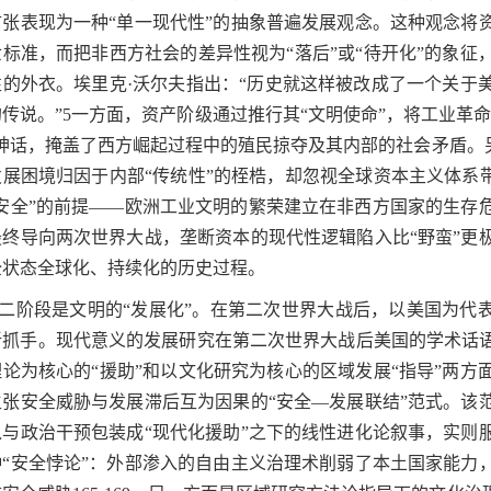
扩张表现为一种“单一现代性”的抽象普遍发展观念。这种观念将
世标准，而把非西方社会的差异性视为“落后”或“待开化”的象
性的外衣。埃里克·沃尔夫指出：“历史就这样被改成了一个关于
传说。”5一方面，资产阶级通过推行其“文明使命”，将工业革
的神话，掩盖了西方崛起过程中的殖民掠夺及其内部的社会矛盾。
发展困境归因于内部“传统性”的桎梏，却忽视全球资本主义体系
“安全”的前提——欧洲工业文明的繁荣建立在非西方国家的生存
最终导向两次世界大战，垄断资本的现代性逻辑陷入比“野蛮”更
全状态全球化、持续化的历史过程。
二阶段是文明的“发展化”。在第二次世界大战后，以美国为代
新抓手。现代意义的发展研究在第二次世界大战后美国的学术话
理论为核心的“援助”和以文化研究为核心的区域发展“指导”两
主张安全威胁与发展滞后互为因果的“安全—发展联结”范式。该
入与政治干预包装成“现代化援助”之下的线性进化论叙事，实则
种“安全悖论”：外部渗入的自由主义治理术削弱了本土国家能力